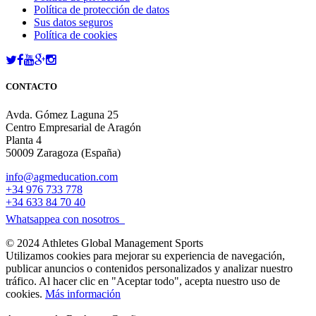
Política de protección de datos
Sus datos seguros
Política de cookies
CONTACTO
Avda. Gómez Laguna 25
Centro Empresarial de Aragón
Planta 4
50009 Zaragoza (España)
info@agmeducation.com
+34 976 733 778
+34 633 84 70 40
Whatsappea con nosotros
© 2024 Athletes Global Management Sports
Utilizamos cookies para mejorar su experiencia de navegación,
publicar anuncios o contenidos personalizados y analizar nuestro
tráfico. Al hacer clic en "Aceptar todo", acepta nuestro uso de
cookies.
Más información