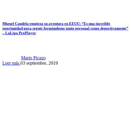
Miguel Candela empieza su aventura en EEUU: “Es una increíble
oportunidad para seguir formándome tanto personal como deportivamente”
– LaLiga ProPlayer
Mario Picazo
Leer más
03 septiembre, 2019