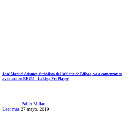
José Manuel Adames, futbolista del Athletic de Bilbao, va a comenzar su
aventura en EEUU – LaLiga ProPlayer
Pablo Millan
Leer más
27 mayo, 2019