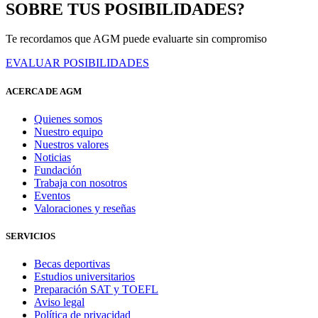
SOBRE TUS POSIBILIDADES?
Te recordamos que AGM puede evaluarte sin compromiso
EVALUAR POSIBILIDADES
ACERCA DE AGM
Quienes somos
Nuestro equipo
Nuestros valores
Noticias
Fundación
Trabaja con nosotros
Eventos
Valoraciones y reseñas
SERVICIOS
Becas deportivas
Estudios universitarios
Preparación SAT y TOEFL
Aviso legal
Política de privacidad