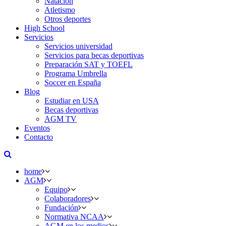
Natación
Atletismo
Otros deportes
High School
Servicios
Servicios universidad
Servicios para becas deportivas
Preparación SAT y TOEFL
Programa Umbrella
Soccer en España
Blog
Estudiar en USA
Becas deportivas
AGM TV
Eventos
Contacto
home
AGM
Equipo
Colaboradores
Fundación
Normativa NCAA
AGM en los medios