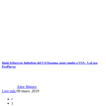
Iñaki Iribarren, futbolista del CA Osasuna, pone rumbo a USA – LaLiga
ProPlayer
Aitor Iñiguez
Leer más
09 mayo, 2019
1