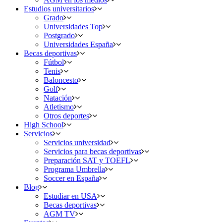
Estudios universitarios
Grado
Universidades Top
Postgrado
Universidades España
Becas deportivas
Fútbol
Tenis
Baloncesto
Golf
Natación
Atletismo
Otros deportes
High School
Servicios
Servicios universidad
Servicios para becas deportivas
Preparación SAT y TOEFL
Programa Umbrella
Soccer en España
Blog
Estudiar en USA
Becas deportivas
AGM TV