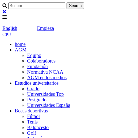
English
Empieza
aquí
home
AGM
Equipo
Colaboradores
Fundación
Normativa NCAA
AGM en los medios
Estudios universitarios
Grado
Universidades Top
Postgrado
Universidades España
Becas deportivas
Fútbol
Tenis
Baloncesto
Golf