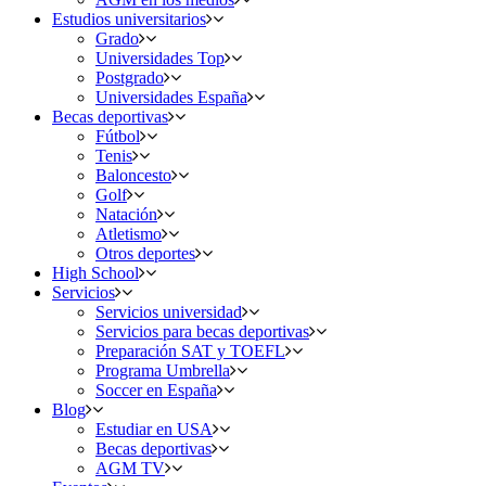
Estudios universitarios
Grado
Universidades Top
Postgrado
Universidades España
Becas deportivas
Fútbol
Tenis
Baloncesto
Golf
Natación
Atletismo
Otros deportes
High School
Servicios
Servicios universidad
Servicios para becas deportivas
Preparación SAT y TOEFL
Programa Umbrella
Soccer en España
Blog
Estudiar en USA
Becas deportivas
AGM TV