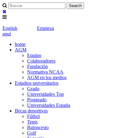
English
Empieza
aquí
home
AGM
Equipo
Colaboradores
Fundación
Normativa NCAA
AGM en los medios
Estudios universitarios
Grado
Universidades Top
Postgrado
Universidades España
Becas deportivas
Fútbol
Tenis
Baloncesto
Golf