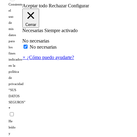
Consiento
Aceptar todo
Rechazar
Configurar
el
uso
de
Cerrar
mis
Necesarias
Siempre activado
datos
No necesarias
para
No necesarias
los
fines
×
¿Cómo puedo ayudarte?
indicados
en la
política
de
privacidad
“SUS
DATOS
SEGUROS”
*
He
leído
y