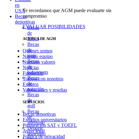
en
Te recordamos que AGM puede evaluarte sin
USA
compromiso
Becas
deportivas
EVALUAR POSIBILIDADES
Becas
de
fútbol
ACERCA DE AGM
Becas
de
Quienes somos
tenis
Nuestro equipo
Becas
Nuestros valores
de
Noticias
baloncesto
Fundación
Becas
Trabaja con nosotros
de
Eventos
natación
Valoraciones y reseñas
Becas
de
SERVICIOS
golf
Becas
Becas deportivas
de
Estudios universitarios
atletismo
Preparación SAT y TOEFL
Deporte
Aviso legal
femenino
Política de privacidad