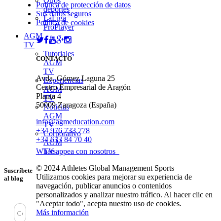
Otros
Política de protección de datos
deportes
Sus datos seguros
LaLiga
Política de cookies
ProPlayer
AGM
TV
Tutoriales
CONTACTO
AGM
TV
Avda. Gómez Laguna 25
Experiencias
Centro Empresarial de Aragón
AGM
Planta 4
TV
50009 Zaragoza (España)
Noticias
AGM
info@agmeducation.com
TV
+34 976 733 778
Corporativo
+34 633 84 70 40
AGM
Whatsappea con nosotros
TV
© 2024 Athletes Global Management Sports
Suscríbete
Utilizamos cookies para mejorar su experiencia de
al blog
navegación, publicar anuncios o contenidos
personalizados y analizar nuestro tráfico. Al hacer clic en
"Aceptar todo", acepta nuestro uso de cookies.
Más información