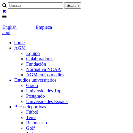
English
Empieza
aquí
home
AGM
Equipo
Colaboradores
Fundación
Normativa NCAA
AGM en los medios
Estudios universitarios
Grado
Universidades Top
Postgrado
Universidades España
Becas deportivas
Fútbol
Tenis
Baloncesto
Golf