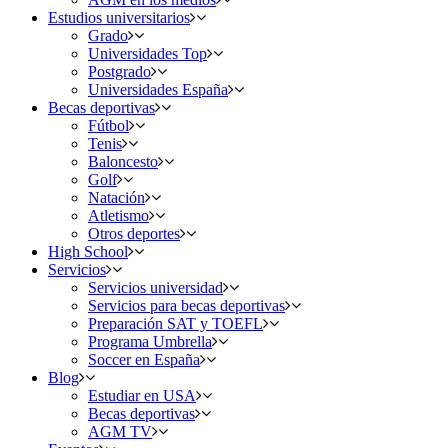
Estudios universitarios
Grado
Universidades Top
Postgrado
Universidades España
Becas deportivas
Fútbol
Tenis
Baloncesto
Golf
Natación
Atletismo
Otros deportes
High School
Servicios
Servicios universidad
Servicios para becas deportivas
Preparación SAT y TOEFL
Programa Umbrella
Soccer en España
Blog
Estudiar en USA
Becas deportivas
AGM TV