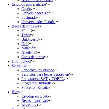
Estudios universitarios
Grado
Universidades Top
Postgrado
Universidades España
Becas deportivas
Fútbol
Tenis
Baloncesto
Golf
Natación
Atletismo
Otros deportes
High School
Servicios
Servicios universidad
Servicios para becas deportivas
Preparación SAT y TOEFL
Programa Umbrella
Soccer en España
Blog
Estudiar en USA
Becas deportivas
AGM TV