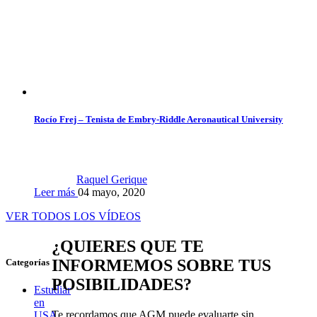
Rocío Frej – Tenista de Embry-Riddle Aeronautical University
Raquel Gerique
Leer más
04 mayo, 2020
VER TODOS LOS VÍDEOS
¿QUIERES QUE TE
INFORMEMOS SOBRE TUS
Categorías
POSIBILIDADES?
Estudiar
en
Te recordamos que AGM puede evaluarte sin
USA