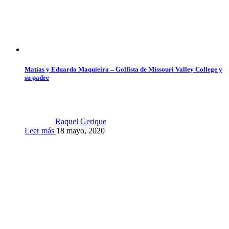
Matías y Eduardo Maquieira – Golfista de Missouri Valley College y
su padre
Raquel Gerique
Leer más
18 mayo, 2020