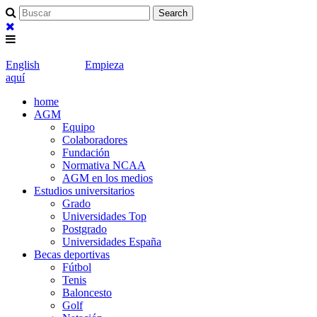
English
Empieza
aquí
home
AGM
Equipo
Colaboradores
Fundación
Normativa NCAA
AGM en los medios
Estudios universitarios
Grado
Universidades Top
Postgrado
Universidades España
Becas deportivas
Fútbol
Tenis
Baloncesto
Golf