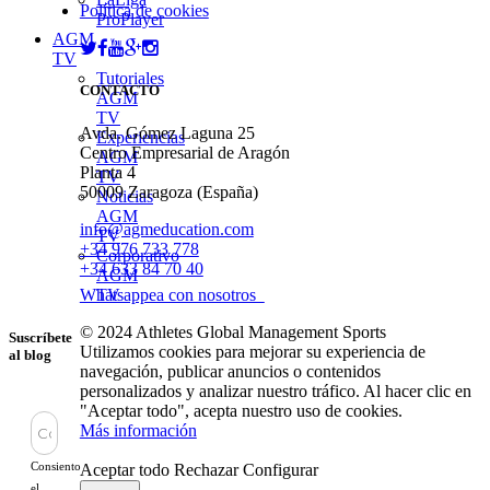
Política de cookies
ProPlayer
AGM
TV
Tutoriales
CONTACTO
AGM
TV
Avda. Gómez Laguna 25
Experiencias
Centro Empresarial de Aragón
AGM
Planta 4
TV
50009 Zaragoza (España)
Noticias
AGM
info@agmeducation.com
TV
+34 976 733 778
Corporativo
+34 633 84 70 40
AGM
Whatsappea con nosotros
TV
© 2024 Athletes Global Management Sports
Suscríbete
Utilizamos cookies para mejorar su experiencia de
al blog
navegación, publicar anuncios o contenidos
personalizados y analizar nuestro tráfico. Al hacer clic en
"Aceptar todo", acepta nuestro uso de cookies.
Más información
Consiento
Aceptar todo
Rechazar
Configurar
el