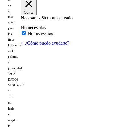
uso
de
Cerrar
mis
Necesarias
Siempre activado
datos
No necesarias
para
No necesarias
los
fines
×
¿Cómo puedo ayudarte?
indicados
en la
política
de
privacidad
“SUS
DATOS
SEGUROS”
*
He
leído
y
acepto
la