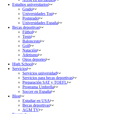
Estudios universitarios
Grado
Universidades Top
Postgrado
Universidades España
Becas deportivas
Fútbol
Tenis
Baloncesto
Golf
Natación
Atletismo
Otros deportes
High School
Servicios
Servicios universidad
Servicios para becas deportivas
Preparación SAT y TOEFL
Programa Umbrella
Soccer en España
Blog
Estudiar en USA
Becas deportivas
AGM TV