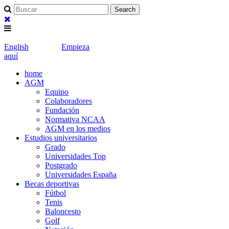
English
Empieza
aquí
home
AGM
Equipo
Colaboradores
Fundación
Normativa NCAA
AGM en los medios
Estudios universitarios
Grado
Universidades Top
Postgrado
Universidades España
Becas deportivas
Fútbol
Tenis
Baloncesto
Golf