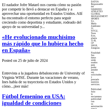
DATOS:
El nadador Jofre Mataró nos cuenta cómo su pasión
Responsable
del
por competir lo llevó a destacar en España y a
tratamiento:
ATHLETES
aprovechar una oportunidad en Estados Unidos. Allí
GLOBAL
MANAGEMENT
ha encontrado el entorno perfecto para seguir
SPORTS
S.L.
creciendo como deportista y estudiante, rodeado del
María
apoyo de su universidad y...
Zambrano
31
WTCZ,
Torre
«He evolucionado muchísimo
Este,
planta
15-B,
más rápido que lo hubiera hecho
CP
50018,
Zaragoza
en España»
Finalidad:
Sus
datos
Posted on 25 de julio de 2024
serán
usados
para
poder
atender
Entrevista a la jugadora debaloncesto de University of
sus
solicitudes
Virginia WISE. Durante las vacaciones de verano,
y
prestarle
Ines habla de su trayectoria en Estados Unidos y
nuestros
servicios.
cómo...¡leer más!
Publicidad:
Solo
le
Fútbol femenino en USA:
enviaremos
publicidad
igualdad de condiciones
con
su
autorización
previa,