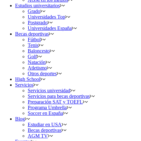
Estudios universitarios
Grado
Universidades Top
Postgrado
Universidades España
Becas deportivas
Fútbol
Tenis
Baloncesto
Golf
Natación
Atletismo
Otros deportes
High School
Servicios
Servicios universidad
Servicios para becas deportivas
Preparación SAT y TOEFL
Programa Umbrella
Soccer en España
Blog
Estudiar en USA
Becas deportivas
AGM TV