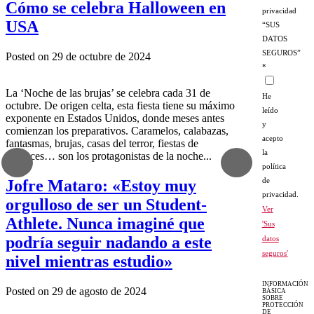
Cómo se celebra Halloween en
privacidad
USA
“SUS
DATOS
SEGUROS”
Posted on 29 de octubre de 2024
*
La ‘Noche de las brujas’ se celebra cada 31 de
He
octubre. De origen celta, esta fiesta tiene su máximo
leído
exponente en Estados Unidos, donde meses antes
y
comienzan los preparativos. Caramelos, calabazas,
acepto
fantasmas, brujas, casas del terror, fiestas de
la
disfraces… son los protagonistas de la noche...
política
de
Jofre Mataro: «Estoy muy
privacidad.
orgulloso de ser un Student-
Ver
Athlete. Nunca imaginé que
'Sus
podría seguir nadando a este
datos
seguros'
nivel mientras estudio»
INFORMACIÓN
Posted on 29 de agosto de 2024
BÁSICA
SOBRE
PROTECCIÓN
DE