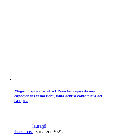
Magalí Capdevila: «En UPenn he mejorado mis
capacidades como líder, tanto dentro como fuera del
campo»
lauragil
Leer más
13 marzo, 2025