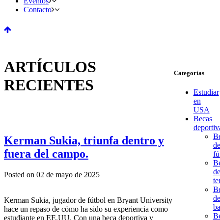
Eventos
Contacto
ARTÍCULOS
Categorías
RECIENTES
Estudiar
en
USA
Becas
deportiv
B
Kerman Sukia, triunfa dentro y
d
fuera del campo.
fú
B
d
Posted on 02 de mayo de 2025
te
B
d
Kerman Sukia, jugador de fútbol en Bryant University
ba
hace un repaso de cómo ha sido su experiencia como
B
estudiante en EE.UU. Con una beca deportiva y