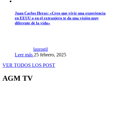
Juan Carlos Heras: «Creo que vivir una experiencia
en EEUU o en el extranjero te da una visión muy
diferente de la vida»
lauragil
Leer más
25 febrero, 2025
VER TODOS LOS POST
AGM TV