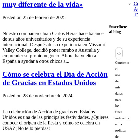
muy diferente de la vida»
Co
A
T
Posted on 25 de febrero de 2025
Suscríbete
al blog
Nuestro compañero Juan Carlos Heras hace balance
de sus años universitarios y de su experiencia
internacional. Después de su experiencia en Missouri
Valley College, decidió poner rumbo a Australia y
emprender su propio negocio. Ahora ha vuelto a
España a ayudar a otros chicos a...
Consiento
el
Cómo se celebra el Día de Acción
uso
de Gracias en Estados Unidos
de
mis
datos
Posted on 28 de noviembre de 2024
para
los
La celebración de Acción de gracias en Estados
fines
Unidos es una de las principales festividades. ¿Quieres
indicados
conocer el origen de la fiesta y cómo se celebra en
en la
USA? ¡No te lo pierdas!
política
de