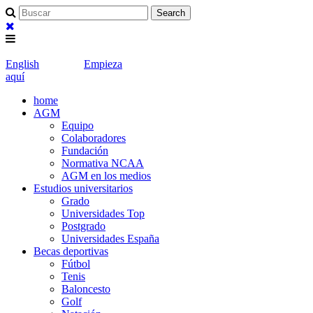
English
Empieza
aquí
home
AGM
Equipo
Colaboradores
Fundación
Normativa NCAA
AGM en los medios
Estudios universitarios
Grado
Universidades Top
Postgrado
Universidades España
Becas deportivas
Fútbol
Tenis
Baloncesto
Golf