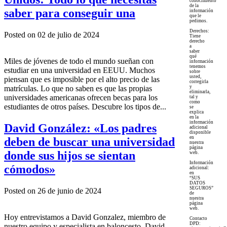
conocimiento
de la
saber para conseguir una
información
que le
pedimos.
Derechos:
Posted on 02 de julio de 2024
Tiene
derecho
a
saber
qué
Miles de jóvenes de todo el mundo sueñan con
información
tenemos
estudiar en una universidad en EEUU. Muchos
sobre
usted,
piensan que es imposible por el alto precio de las
corregirla
matrículas. Lo que no saben es que las propias
y
eliminarla,
universidades americanas ofrecen becas para los
tal y
como
estudiantes de otros países. Descubre los tipos de...
se
explica
en la
información
David González: «Los padres
adicional
disponible
en
deben de buscar una universidad
nuestra
página
donde sus hijos se sientan
web.
Información
cómodos»
adicional:
en
“SUS
DATOS
SEGUROS”
Posted on 26 de junio de 2024
de
nuestra
página
web.
Hoy entrevistamos a David Gonzalez, miembro de
Contacto
DPD:
nuestro equipo y especialista en baloncesto. David