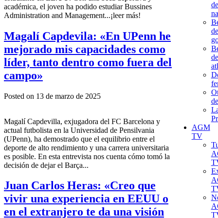
d
académica, el joven ha podido estudiar Bussines
na
Administration and Management...¡leer más!
B
d
Magalí Capdevila: «En UPenn he
go
mejorado mis capacidades como
B
d
líder, tanto dentro como fuera del
at
campo»
D
f
Ot
Posted on 13 de marzo de 2025
de
L
Pr
Magalí Capdevilla, exjugadora del FC Barcelona y
AGM
actual futbolista en la Universidad de Pensilvania
TV
(UPenn), ha demostrado que el equilibrio entre el
Tu
deporte de alto rendimiento y una carrera universitaria
A
es posible. En esta entrevista nos cuenta cómo tomó la
T
decisión de dejar el Barça...
Ex
A
Juan Carlos Heras: «Creo que
T
vivir una experiencia en EEUU o
No
A
en el extranjero te da una visión
T