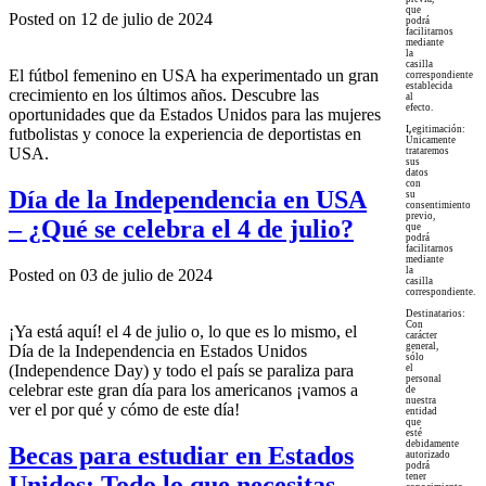
que
Posted on 12 de julio de 2024
podrá
facilitarnos
mediante
la
casilla
El fútbol femenino en USA ha experimentado un gran
correspondiente
establecida
crecimiento en los últimos años. Descubre las
al
efecto.
oportunidades que da Estados Unidos para las mujeres
Legitimación:
futbolistas y conoce la experiencia de deportistas en
Únicamente
USA.
trataremos
sus
datos
con
Día de la Independencia en USA
su
consentimiento
previo,
– ¿Qué se celebra el 4 de julio?
que
podrá
facilitarnos
mediante
la
Posted on 03 de julio de 2024
casilla
correspondiente.
Destinatarios:
Con
¡Ya está aquí! el 4 de julio o, lo que es lo mismo, el
carácter
general,
Día de la Independencia en Estados Unidos
sólo
(Independence Day) y todo el país se paraliza para
el
personal
celebrar este gran día para los americanos ¡vamos a
de
nuestra
ver el por qué y cómo de este día!
entidad
que
esté
debidamente
Becas para estudiar en Estados
autorizado
podrá
Unidos: Todo lo que necesitas
tener