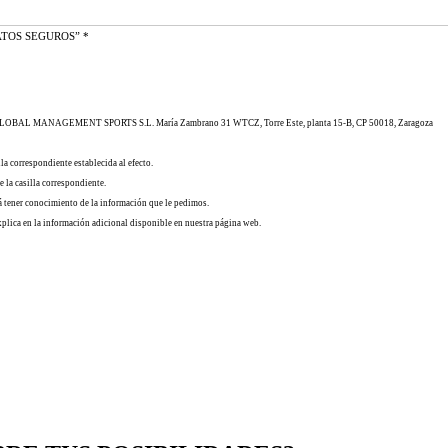
US DATOS SEGUROS”
*
L MANAGEMENT SPORTS S.L. María Zambrano 31 WTCZ, Torre Este, planta 15-B, CP 50018, Zaragoza
la correspondiente establecida al efecto.
 la casilla correspondiente.
rá tener conocimiento de la información que le pedimos.
xplica en la información adicional disponible en nuestra página web.