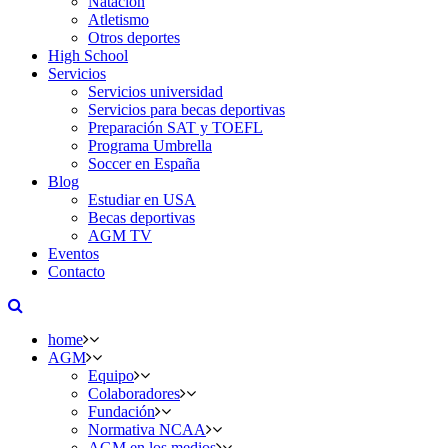
Natación
Atletismo
Otros deportes
High School
Servicios
Servicios universidad
Servicios para becas deportivas
Preparación SAT y TOEFL
Programa Umbrella
Soccer en España
Blog
Estudiar en USA
Becas deportivas
AGM TV
Eventos
Contacto
home
AGM
Equipo
Colaboradores
Fundación
Normativa NCAA
AGM en los medios