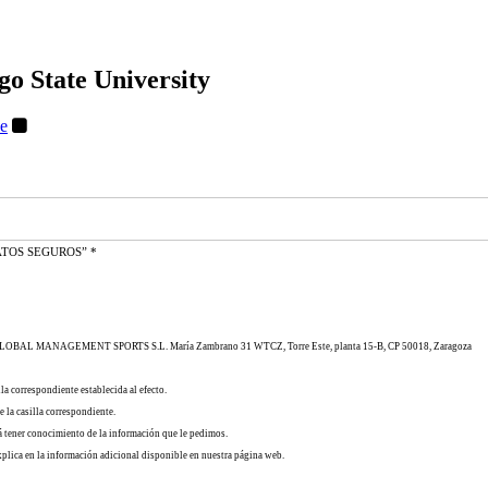
o State University
e
US DATOS SEGUROS”
*
L MANAGEMENT SPORTS S.L. María Zambrano 31 WTCZ, Torre Este, planta 15-B, CP 50018, Zaragoza
la correspondiente establecida al efecto.
 la casilla correspondiente.
rá tener conocimiento de la información que le pedimos.
xplica en la información adicional disponible en nuestra página web.