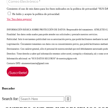
Consiento el uso de mis datos para los fines indicados en la política de privacidad “S
He leído y acepto la política de privacidad.
Ver 'Sus datos seguros'
INFORMACIÓN BÁSICA SOBRE PROTECCIÓN DE DATOS: Responsable del tratamiento: ATHLETES GLOBA
Finalidad: Sus datos serán usados para poder atender sus solicitudes y prestarle nuestros servicios.
Publicidad: Solo le enviaremos publicidad con su autorización previa, que podrá facilitarnos mediante la casil
Legitimación: Únicamente trataremos sus datos con su consentimiento previo, que podrá facilitarnos mediante
Destinatarios: Con carácter general, sólo el personal de nuestra entidad que esté debidamente autorizado pod
Derechos: Tiene derecho a saber qué información tenemos sobre usted, corregirla y eliminarla, tal y como se e
Información adicional: en “SUS DATOS SEGUROS” de nuestra página web.
Contacto DPD: ainaraenerizauria@gmail.com
Buscador
Search for: