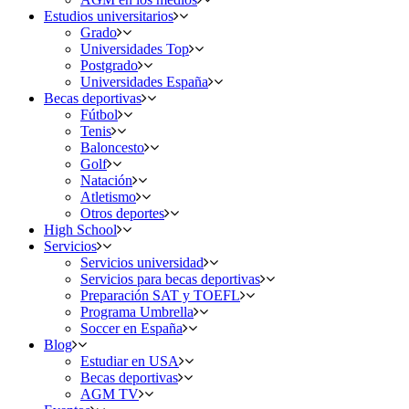
Estudios universitarios
Grado
Universidades Top
Postgrado
Universidades España
Becas deportivas
Fútbol
Tenis
Baloncesto
Golf
Natación
Atletismo
Otros deportes
High School
Servicios
Servicios universidad
Servicios para becas deportivas
Preparación SAT y TOEFL
Programa Umbrella
Soccer en España
Blog
Estudiar en USA
Becas deportivas
AGM TV