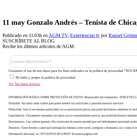
11 may
Gonzalo Andrés – Tenista de Chicag
Publicado en 11:03h
en
AGM TV
,
Experiencias tv
por
Raquel Geriqu
SUSCRÍBETE AL BLOG
Recibe los últimos artículos de AGM.
Consiento el uso de mis datos para los fines indicados en la política de privacidad “S
He leído y acepto la política de privacidad.
Ver 'Sus datos seguros'
INFORMACIÓN BÁSICA SOBRE PROTECCIÓN DE DATOS: Responsable del tratamiento: ATHLETES GLOBA
Finalidad: Sus datos serán usados para poder atender sus solicitudes y prestarle nuestros servicios.
Publicidad: Solo le enviaremos publicidad con su autorización previa, que podrá facilitarnos mediante la casil
Legitimación: Únicamente trataremos sus datos con su consentimiento previo, que podrá facilitarnos mediante
Destinatarios: Con carácter general, sólo el personal de nuestra entidad que esté debidamente autorizado pod
Derechos: Tiene derecho a saber qué información tenemos sobre usted, corregirla y eliminarla, tal y como se e
Información adicional: en “SUS DATOS SEGUROS” de nuestra página web.