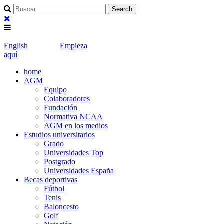
English
Empieza
aquí
home
AGM
Equipo
Colaboradores
Fundación
Normativa NCAA
AGM en los medios
Estudios universitarios
Grado
Universidades Top
Postgrado
Universidades España
Becas deportivas
Fútbol
Tenis
Baloncesto
Golf