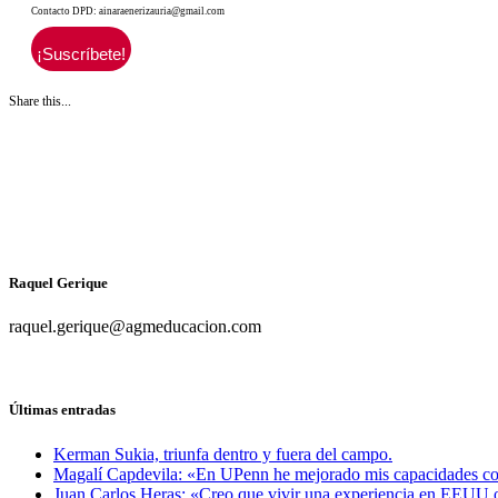
Contacto DPD: ainaraenerizauria@gmail.com
Share this...
Raquel Gerique
raquel.gerique@agmeducacion.com
Últimas entradas
Kerman Sukia, triunfa dentro y fuera del campo.
Magalí Capdevila: «En UPenn he mejorado mis capacidades com
Juan Carlos Heras: «Creo que vivir una experiencia en EEUU o e