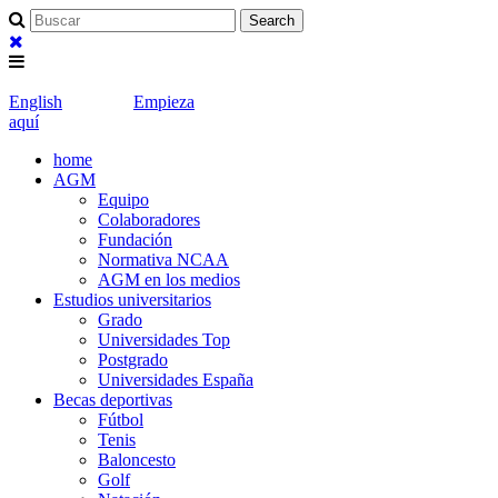
English
Empieza
aquí
home
AGM
Equipo
Colaboradores
Fundación
Normativa NCAA
AGM en los medios
Estudios universitarios
Grado
Universidades Top
Postgrado
Universidades España
Becas deportivas
Fútbol
Tenis
Baloncesto
Golf