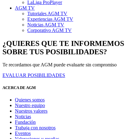
LaLiga ProPlayer
AGM TV
Tutoriales AGM TV
Experiencias AGM TV
Noticias AGM TV
Corporativo AGM TV
¿QUIERES QUE TE INFORMEMOS
SOBRE TUS POSIBILIDADES?
Te recordamos que AGM puede evaluarte sin compromiso
EVALUAR POSIBILIDADES
ACERCA DE AGM
Quienes somos
Nuestro equipo
Nuestros valores
Noticias
Fundación
Trabaja con nosotros
Eventos
Valoraciones y reseñas