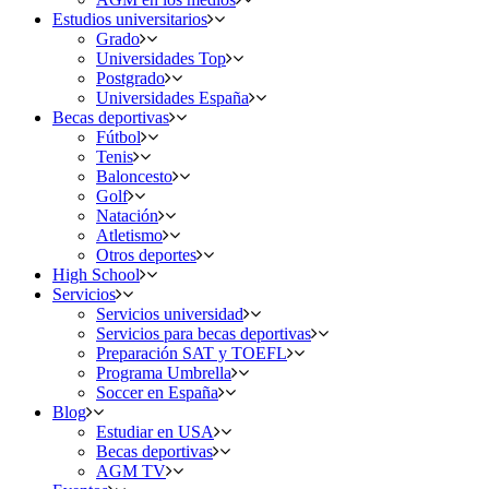
Estudios universitarios
Grado
Universidades Top
Postgrado
Universidades España
Becas deportivas
Fútbol
Tenis
Baloncesto
Golf
Natación
Atletismo
Otros deportes
High School
Servicios
Servicios universidad
Servicios para becas deportivas
Preparación SAT y TOEFL
Programa Umbrella
Soccer en España
Blog
Estudiar en USA
Becas deportivas
AGM TV