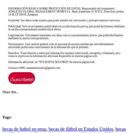
INFORMACIÓN BÁSICA SOBRE PROTECCIÓN DE DATOS: Responsable del tratamiento:
ATHLETES GLOBAL MANAGEMENT SPORTS S.L. María Zambrano 31 WTCZ, Torre Este, planta
15-B, CP 50018, Zaragoza
Finalidad: Sus datos serán usados para poder atender sus solicitudes y prestarle nuestros servicios.
Publicidad: Solo le enviaremos publicidad con su autorización previa, que podrá facilitarnos mediante
la casilla correspondiente establecida al efecto.
Legitimación: Únicamente trataremos sus datos con su consentimiento previo, que podrá facilitarnos
mediante la casilla correspondiente.
Destinatarios: Con carácter general, sólo el personal de nuestra entidad que esté debidamente
autorizado podrá tener conocimiento de la información que le pedimos.
Derechos: Tiene derecho a saber qué información tenemos sobre usted, corregirla y eliminarla, tal y
como se explica en la información adicional disponible en nuestra página web.
Información adicional: en “SUS DATOS SEGUROS” de nuestra página web.
Contacto DPD: ainaraenerizauria@gmail.com
Share this...
Tags:
becas de futbol en eeuu
,
becas de fútbol en Estados Unidos
,
becas