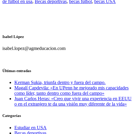
de fútbol en usa
,
Becas deportivas
,
becas fútbol
,
becas USA
Isabel López
isabel.lopez@agmeducacion.com
Últimas entradas
Kerman Sukia, triunfa dentro y fuera del campo.
Magalí Capdevila: «En UPenn he mejorado mis capacidades
como líder, tanto dentro como fuera del campo»
Juan Carlos Heras: «Creo que vivir una experiencia en EEUU
o en el extranjero te da una visión muy diferente de la vida»
Categorías
Estudiar en USA
Becas deportivas