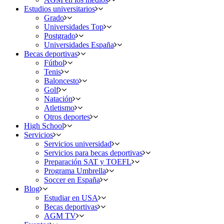
Estudios universitarios
Grado
Universidades Top
Postgrado
Universidades España
Becas deportivas
Fútbol
Tenis
Baloncesto
Golf
Natación
Atletismo
Otros deportes
High School
Servicios
Servicios universidad
Servicios para becas deportivas
Preparación SAT y TOEFL
Programa Umbrella
Soccer en España
Blog
Estudiar en USA
Becas deportivas
AGM TV