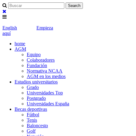
English
Empieza
aquí
home
AGM
Equipo
Colaboradores
Fundación
Normativa NCAA
AGM en los medios
Estudios universitarios
Grado
Universidades Top
Postgrado
Universidades España
Becas deportivas
Fútbol
Tenis
Baloncesto
Golf