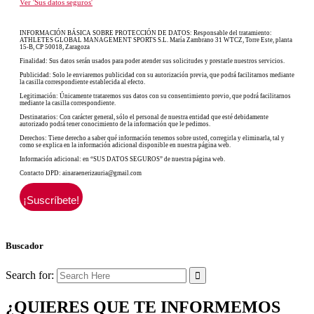
Ver 'Sus datos seguros'
INFORMACIÓN BÁSICA SOBRE PROTECCIÓN DE DATOS: Responsable del tratamiento:
ATHLETES GLOBAL MANAGEMENT SPORTS S.L. María Zambrano 31 WTCZ, Torre Este, planta
15-B, CP 50018, Zaragoza
Finalidad: Sus datos serán usados para poder atender sus solicitudes y prestarle nuestros servicios.
Publicidad: Solo le enviaremos publicidad con su autorización previa, que podrá facilitarnos mediante
la casilla correspondiente establecida al efecto.
Legitimación: Únicamente trataremos sus datos con su consentimiento previo, que podrá facilitarnos
mediante la casilla correspondiente.
Destinatarios: Con carácter general, sólo el personal de nuestra entidad que esté debidamente
autorizado podrá tener conocimiento de la información que le pedimos.
Derechos: Tiene derecho a saber qué información tenemos sobre usted, corregirla y eliminarla, tal y
como se explica en la información adicional disponible en nuestra página web.
Información adicional: en “SUS DATOS SEGUROS” de nuestra página web.
Contacto DPD: ainaraenerizauria@gmail.com
Buscador
Search for:
¿QUIERES QUE TE INFORMEMOS