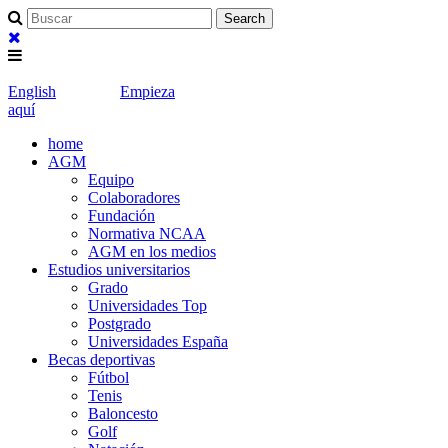
English
Empieza
aquí
home
AGM
Equipo
Colaboradores
Fundación
Normativa NCAA
AGM en los medios
Estudios universitarios
Grado
Universidades Top
Postgrado
Universidades España
Becas deportivas
Fútbol
Tenis
Baloncesto
Golf