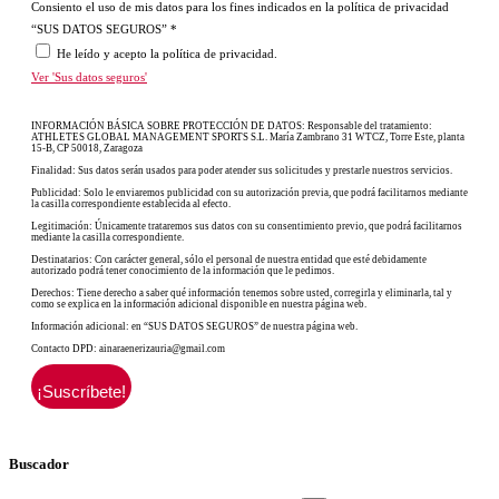
Consiento el uso de mis datos para los fines indicados en la política de privacidad
“SUS DATOS SEGUROS”
*
He leído y acepto la política de privacidad.
Ver 'Sus datos seguros'
INFORMACIÓN BÁSICA SOBRE PROTECCIÓN DE DATOS: Responsable del tratamiento:
ATHLETES GLOBAL MANAGEMENT SPORTS S.L. María Zambrano 31 WTCZ, Torre Este, planta
15-B, CP 50018, Zaragoza
Finalidad: Sus datos serán usados para poder atender sus solicitudes y prestarle nuestros servicios.
Publicidad: Solo le enviaremos publicidad con su autorización previa, que podrá facilitarnos mediante
la casilla correspondiente establecida al efecto.
Legitimación: Únicamente trataremos sus datos con su consentimiento previo, que podrá facilitarnos
mediante la casilla correspondiente.
Destinatarios: Con carácter general, sólo el personal de nuestra entidad que esté debidamente
autorizado podrá tener conocimiento de la información que le pedimos.
Derechos: Tiene derecho a saber qué información tenemos sobre usted, corregirla y eliminarla, tal y
como se explica en la información adicional disponible en nuestra página web.
Información adicional: en “SUS DATOS SEGUROS” de nuestra página web.
Contacto DPD: ainaraenerizauria@gmail.com
Buscador