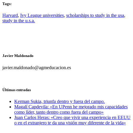
Tags:
Harvard
,
Ivy League universities
,
scholarships to study in the usa
,
study in the u.s.a.
Javier Maldonado
javier.maldonado@agmeducacion.es
Últimas entradas
Kerman Sukia, triunfa dentro y fuera del campo.
Magalí Capdevila: «En UPenn he mejorado mis capacidades
como líder, tanto dentro como fuera del campo»
Juan Carlos Heras: «Creo que vivir una experiencia en EEUU
o en el extranjero te da una visión muy diferente de la vida»