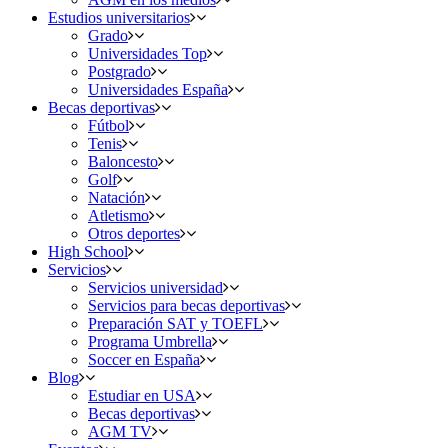
Estudios universitarios
Grado
Universidades Top
Postgrado
Universidades España
Becas deportivas
Fútbol
Tenis
Baloncesto
Golf
Natación
Atletismo
Otros deportes
High School
Servicios
Servicios universidad
Servicios para becas deportivas
Preparación SAT y TOEFL
Programa Umbrella
Soccer en España
Blog
Estudiar en USA
Becas deportivas
AGM TV