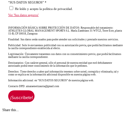
“SUS DATOS SEGUROS”
*
He leído y acepto la política de privacidad.
Ver 'Sus datos seguros'
INFORMACIÓN BÁSICA SOBRE PROTECCIÓN DE DATOS: Responsable del tratamiento:
ATHLETES GLOBAL MANAGEMENT SPORTS S.L. María Zambrano 31 WTCZ, Torre Este, planta
15-B, CP 50018, Zaragoza
Finalidad: Sus datos serán usados para poder atender sus solicitudes y prestarle nuestros servicios.
Publicidad: Solo le enviaremos publicidad con su autorización previa, que podrá facilitarnos mediante
la casilla correspondiente establecida al efecto.
Legitimación: Únicamente trataremos sus datos con su consentimiento previo, que podrá facilitarnos
mediante la casilla correspondiente.
Destinatarios: Con carácter general, sólo el personal de nuestra entidad que esté debidamente
autorizado podrá tener conocimiento de la información que le pedimos.
Derechos: Tiene derecho a saber qué información tenemos sobre usted, corregirla y eliminarla, tal y
como se explica en la información adicional disponible en nuestra página web.
Información adicional: en “SUS DATOS SEGUROS” de nuestra página web.
Contacto DPD: ainaraenerizauria@gmail.com
Share this...