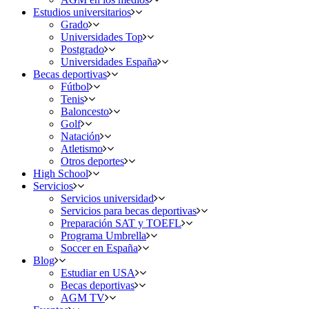
Estudios universitarios
Grado
Universidades Top
Postgrado
Universidades España
Becas deportivas
Fútbol
Tenis
Baloncesto
Golf
Natación
Atletismo
Otros deportes
High School
Servicios
Servicios universidad
Servicios para becas deportivas
Preparación SAT y TOEFL
Programa Umbrella
Soccer en España
Blog
Estudiar en USA
Becas deportivas
AGM TV