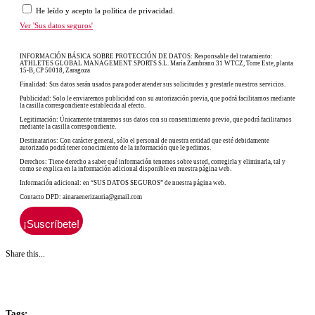
He leído y acepto la política de privacidad.
Ver 'Sus datos seguros'
INFORMACIÓN BÁSICA SOBRE PROTECCIÓN DE DATOS: Responsable del tratamiento:
ATHLETES GLOBAL MANAGEMENT SPORTS S.L. María Zambrano 31 WTCZ, Torre Este, planta
15-B, CP 50018, Zaragoza
Finalidad: Sus datos serán usados para poder atender sus solicitudes y prestarle nuestros servicios.
Publicidad: Solo le enviaremos publicidad con su autorización previa, que podrá facilitarnos mediante
la casilla correspondiente establecida al efecto.
Legitimación: Únicamente trataremos sus datos con su consentimiento previo, que podrá facilitarnos
mediante la casilla correspondiente.
Destinatarios: Con carácter general, sólo el personal de nuestra entidad que esté debidamente
autorizado podrá tener conocimiento de la información que le pedimos.
Derechos: Tiene derecho a saber qué información tenemos sobre usted, corregirla y eliminarla, tal y
como se explica en la información adicional disponible en nuestra página web.
Información adicional: en “SUS DATOS SEGUROS” de nuestra página web.
Contacto DPD: ainaraenerizauria@gmail.com
Share this...
Tags: