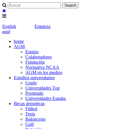
English
Empieza
aquí
home
AGM
Equipo
Colaboradores
Fundación
Normativa NCAA
AGM en los medios
Estudios universitarios
Grado
Universidades Top
Postgrado
Universidades España
Becas deportivas
Fútbol
Tenis
Baloncesto
Golf