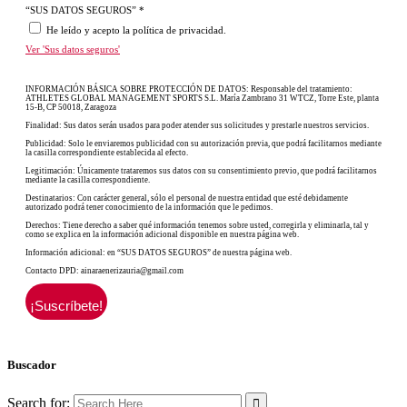
“SUS DATOS SEGUROS”
*
He leído y acepto la política de privacidad.
Ver 'Sus datos seguros'
INFORMACIÓN BÁSICA SOBRE PROTECCIÓN DE DATOS: Responsable del tratamiento:
ATHLETES GLOBAL MANAGEMENT SPORTS S.L. María Zambrano 31 WTCZ, Torre Este, planta
15-B, CP 50018, Zaragoza
Finalidad: Sus datos serán usados para poder atender sus solicitudes y prestarle nuestros servicios.
Publicidad: Solo le enviaremos publicidad con su autorización previa, que podrá facilitarnos mediante
la casilla correspondiente establecida al efecto.
Legitimación: Únicamente trataremos sus datos con su consentimiento previo, que podrá facilitarnos
mediante la casilla correspondiente.
Destinatarios: Con carácter general, sólo el personal de nuestra entidad que esté debidamente
autorizado podrá tener conocimiento de la información que le pedimos.
Derechos: Tiene derecho a saber qué información tenemos sobre usted, corregirla y eliminarla, tal y
como se explica en la información adicional disponible en nuestra página web.
Información adicional: en “SUS DATOS SEGUROS” de nuestra página web.
Contacto DPD: ainaraenerizauria@gmail.com
Buscador
Search for: