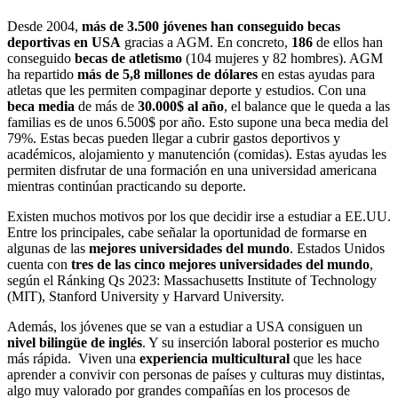
Desde 2004,
más de 3.500 jóvenes han conseguido becas
deportivas en USA
gracias a AGM. En concreto,
186
de ellos han
conseguido
becas de atletismo
(104 mujeres y 82 hombres). AGM
ha repartido
más de 5,8 millones de dólares
en estas ayudas para
atletas que les permiten compaginar deporte y estudios. Con una
beca media
de más de
30.000$ al año
, el balance que le queda a las
familias es de unos 6.500$ por año. Esto supone una beca media del
79%. Estas becas pueden llegar a cubrir gastos deportivos y
académicos, alojamiento y manutención (comidas). Estas ayudas les
permiten disfrutar de una formación en una universidad americana
mientras continúan practicando su deporte.
Existen muchos motivos por los que decidir irse a estudiar a EE.UU.
Entre los principales, cabe señalar la oportunidad de formarse en
algunas de las
mejores universidades del mundo
. Estados Unidos
cuenta con
tres de las cinco mejores universidades del mundo
,
según el Ránking Qs 2023: Massachusetts Institute of Technology
(MIT), Stanford University y Harvard University.
Además, los jóvenes que se van a estudiar a USA consiguen un
nivel bilingüe de inglés
. Y su inserción laboral posterior es mucho
más rápida. Viven una
experiencia multicultural
que les hace
aprender a convivir con personas de países y culturas muy distintas,
algo muy valorado por grandes compañías en los procesos de