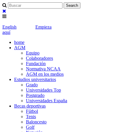
English
Empieza
aquí
home
AGM
Equipo
Colaboradores
Fundación
Normativa NCAA
AGM en los medios
Estudios universitarios
Grado
Universidades Top
Postgrado
Universidades España
Becas deportivas
Fútbol
Tenis
Baloncesto
Golf