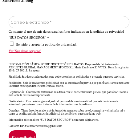
Suscríbete al blog
Consiento el uso de mis datos para los fines indicados en la política de privacidad
“SUS DATOS SEGUROS”
*
He leído y acepto la política de privacidad.
Ver 'Sus datos seguros'
INFORMACIÓN BÁSICA SOBRE PROTECCIÓN DE DATOS: Responsable del tratamiento:
ATHLETES GLOBAL MANAGEMENT SPORTS S.L. María Zambrano 31 WTCZ, Torre Este, planta
15-B, CP 50018, Zaragoza
Finalidad: Sus datos serán usados para poder atender sus solicitudes y prestarle nuestros servicios.
Publicidad: Solo le enviaremos publicidad con su autorización previa, que podrá facilitarnos mediante
la casilla correspondiente establecida al efecto.
Legitimación: Únicamente trataremos sus datos con su consentimiento previo, que podrá facilitarnos
mediante la casilla correspondiente.
Destinatarios: Con carácter general, sólo el personal de nuestra entidad que esté debidamente
autorizado podrá tener conocimiento de la información que le pedimos.
Derechos: Tiene derecho a saber qué información tenemos sobre usted, corregirla y eliminarla, tal y
como se explica en la información adicional disponible en nuestra página web.
Información adicional: en “SUS DATOS SEGUROS” de nuestra página web.
Contacto DPD: ainaraenerizauria@gmail.com