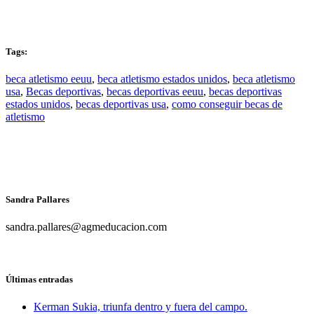
Tags:
beca atletismo eeuu
,
beca atletismo estados unidos
,
beca atletismo
usa
,
Becas deportivas
,
becas deportivas eeuu
,
becas deportivas
estados unidos
,
becas deportivas usa
,
como conseguir becas de
atletismo
Sandra Pallares
sandra.pallares@agmeducacion.com
Últimas entradas
Kerman Sukia, triunfa dentro y fuera del campo.