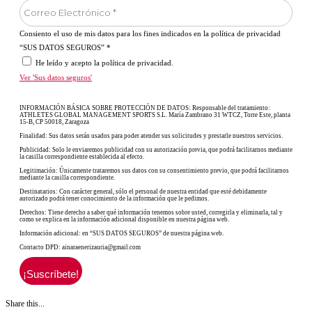
Consiento el uso de mis datos para los fines indicados en la política de privacidad
“SUS DATOS SEGUROS”
*
He leído y acepto la política de privacidad.
Ver 'Sus datos seguros'
INFORMACIÓN BÁSICA SOBRE PROTECCIÓN DE DATOS: Responsable del tratamiento:
ATHLETES GLOBAL MANAGEMENT SPORTS S.L. María Zambrano 31 WTCZ, Torre Este, planta
15-B, CP 50018, Zaragoza
Finalidad: Sus datos serán usados para poder atender sus solicitudes y prestarle nuestros servicios.
Publicidad: Solo le enviaremos publicidad con su autorización previa, que podrá facilitarnos mediante
la casilla correspondiente establecida al efecto.
Legitimación: Únicamente trataremos sus datos con su consentimiento previo, que podrá facilitarnos
mediante la casilla correspondiente.
Destinatarios: Con carácter general, sólo el personal de nuestra entidad que esté debidamente
autorizado podrá tener conocimiento de la información que le pedimos.
Derechos: Tiene derecho a saber qué información tenemos sobre usted, corregirla y eliminarla, tal y
como se explica en la información adicional disponible en nuestra página web.
Información adicional: en “SUS DATOS SEGUROS” de nuestra página web.
Contacto DPD: ainaraenerizauria@gmail.com
Share this...