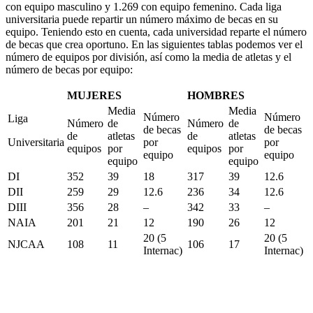
con equipo masculino y 1.269 con equipo femenino. Cada liga
universitaria puede repartir un número máximo de becas en su
equipo. Teniendo esto en cuenta, cada universidad reparte el número
de becas que crea oportuno. En las siguientes tablas podemos ver el
número de equipos por división, así como la media de atletas y el
número de becas por equipo:
MUJERES
HOMBRES
Media
Media
Número
Número
Liga
Número
de
Número
de
de becas
de becas
de
atletas
de
atletas
Universitaria
por
por
equipos
por
equipos
por
equipo
equipo
equipo
equipo
DI
352
39
18
317
39
12.6
DII
259
29
12.6
236
34
12.6
DIII
356
28
–
342
33
–
NAIA
201
21
12
190
26
12
20 (5
20 (5
NJCAA
108
11
106
17
Internac)
Internac)