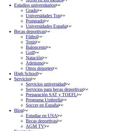
Estudios universitarios
Grado
Universidades Top
Postgrado
Universidades España
Becas deportivas
Fútbol
Tenis
Baloncesto
Golf
Natación
Atletismo
Otros deportes
High School
Servicios
Servicios universidad
Servicios para becas deportivas
Preparación SAT y TOEFL
Programa Umbrella
Soccer en España
Blog
Estudiar en USA
Becas deportivas
AGM TV