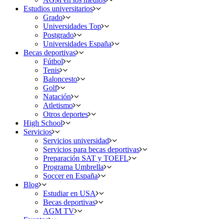
Estudios universitarios
Grado
Universidades Top
Postgrado
Universidades España
Becas deportivas
Fútbol
Tenis
Baloncesto
Golf
Natación
Atletismo
Otros deportes
High School
Servicios
Servicios universidad
Servicios para becas deportivas
Preparación SAT y TOEFL
Programa Umbrella
Soccer en España
Blog
Estudiar en USA
Becas deportivas
AGM TV