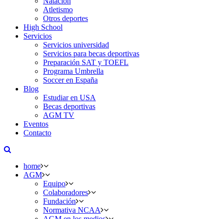
Natación
Atletismo
Otros deportes
High School
Servicios
Servicios universidad
Servicios para becas deportivas
Preparación SAT y TOEFL
Programa Umbrella
Soccer en España
Blog
Estudiar en USA
Becas deportivas
AGM TV
Eventos
Contacto
home
AGM
Equipo
Colaboradores
Fundación
Normativa NCAA
AGM en los medios