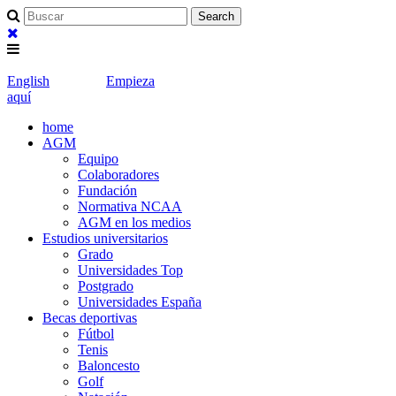
English
Empieza
aquí
home
AGM
Equipo
Colaboradores
Fundación
Normativa NCAA
AGM en los medios
Estudios universitarios
Grado
Universidades Top
Postgrado
Universidades España
Becas deportivas
Fútbol
Tenis
Baloncesto
Golf