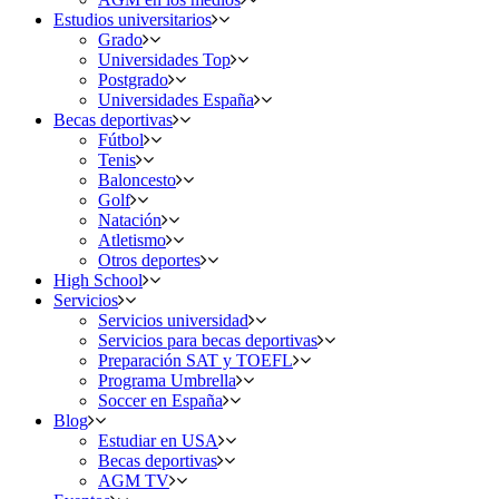
Estudios universitarios
Grado
Universidades Top
Postgrado
Universidades España
Becas deportivas
Fútbol
Tenis
Baloncesto
Golf
Natación
Atletismo
Otros deportes
High School
Servicios
Servicios universidad
Servicios para becas deportivas
Preparación SAT y TOEFL
Programa Umbrella
Soccer en España
Blog
Estudiar en USA
Becas deportivas
AGM TV