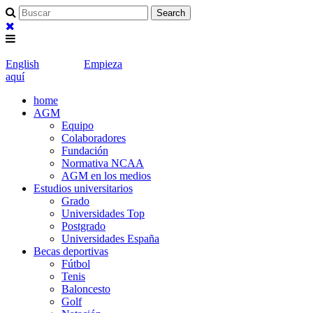
English
Empieza
aquí
home
AGM
Equipo
Colaboradores
Fundación
Normativa NCAA
AGM en los medios
Estudios universitarios
Grado
Universidades Top
Postgrado
Universidades España
Becas deportivas
Fútbol
Tenis
Baloncesto
Golf